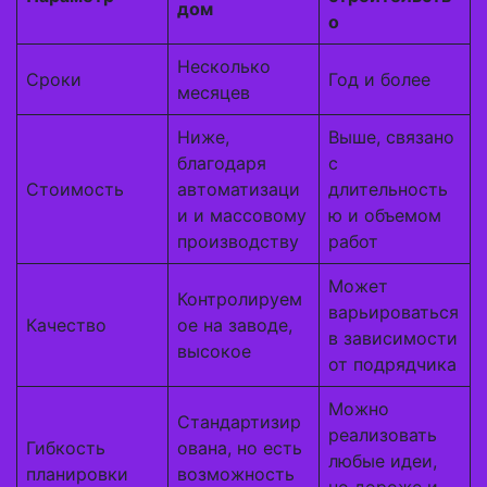
дом
о
Несколько
Сроки
Год и более
месяцев
Ниже,
Выше, связано
благодаря
с
Стоимость
автоматизаци
длительность
и и массовому
ю и объемом
производству
работ
Может
Контролируем
варьироваться
Качество
ое на заводе,
в зависимости
высокое
от подрядчика
Можно
Стандартизир
реализовать
Гибкость
ована, но есть
любые идеи,
планировки
возможность