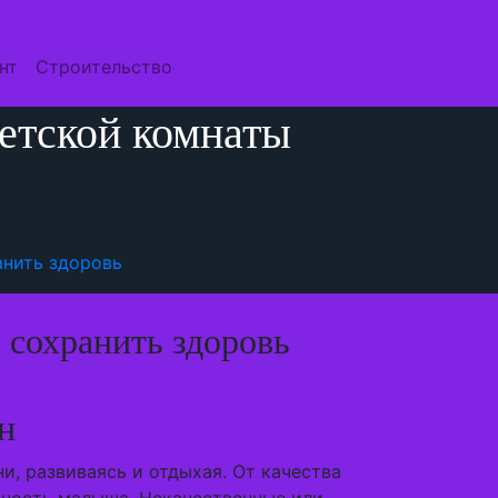
нт
Строительство
детской комнаты
анить здоровь
 сохранить здоровь
н
и, развиваясь и отдыхая. От качества