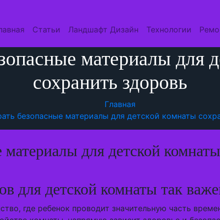
лавная
Статьи
Ландшафт Дизайн
Технологии
Ремо
зопасные материалы для 
сохранить здоровь
Главная
рать безопасные материалы для детской комнаты сохр
 материалы для детской комнаты
в для детской комнаты так важе
тво, где ребенок проводит значительную часть времен