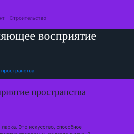
нт
Строительство
няющее восприятие
 пространства
риятие пространства
парка. Это искусство, способное