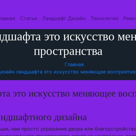
лавная
Статьи
Ландшафт Дизайн
Технологии
Ремо
ндшафта это искусство ме
пространства
Главная
изайн ландшафта это искусство меняющее восприятие
та это искусство меняющее восп
ландшафтного дизайна
ше, чем просто украшение двора или благоустройство 