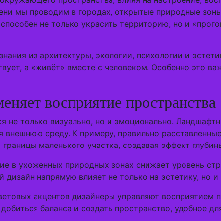
окружающего пространства, влияя на настроение, вос
ени мы проводим в городах, открытые природные зоны
пособен не только украсить территорию, но и «прого
знания из архитектуры, экологии, психологии и эстети
вует, а «живёт» вместе с человеком. Особенно это ва
меняет восприятие пространства
ся не только визуально, но и эмоционально. Ландшаф
 внешнюю среду. К примеру, правильно расставленные
границы маленького участка, создавая эффект глубины
ние в ухоженных природных зонах снижает уровень стр
й дизайн напрямую влияет не только на эстетику, но и
цветовых акцентов дизайнеры управляют восприятием 
добиться баланса и создать пространство, удобное дл