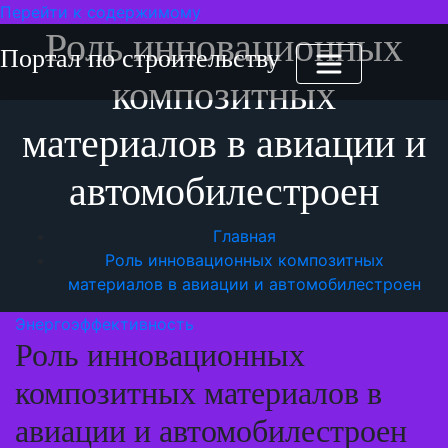
Перейти к содержимому
Роль инновационных
Портал по строительству
композитных
материалов в авиации и
автомобилестроен
Главная
Роль инновационных композитных
материалов в авиации и автомобилестроен
Энергоэффективность
Роль инновационных
композитных материалов в
авиации и автомобилестроен