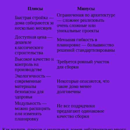
Плюсы
Минусы
Ограничения по архитектуре
Быстрая стройка —
— сложнее реализовать
дома собираются за
очень сложные или
несколько месяцев
уникальные проекты
Доступная цена —
Меньшая гибкость в
дешевле
планировке — большинство
классического
решений стандартизированы
строительства
Высокое качество и
Требуется ровный участок
контроль на
для сборки
производстве
Экологичность —
современные
Некоторые опасаются, что
материалы
такие дома менее
безопасны для
долговечны
здоровья
Модульность —
Не все подрядчики
можно расширять
предлагают одинаковое
или изменять
качество сборки
планировку
Как видите, плюсов у модульных домов действительно много,