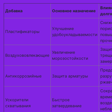
Влиян
Добавка
Основное назначение
долго
Сниж
Улучшение
порис
Пластификаторы
удобоукладываемости
повы
проч
Защит
Увеличение
Воздухововлекающие
трещ
морозостойкости
замер
Пред
Антикоррозийные
Защита арматуры
разру
ржав
Сокр
врем
Ускорители
Быстрое
возде
схватывания
затвердевание
небла