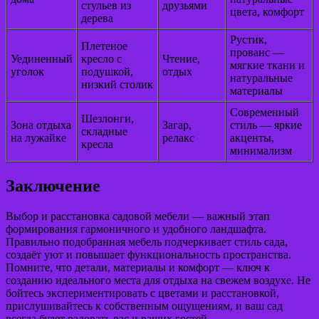
стульев из
друзьями
цвета, комфорт
дерева
Рустик,
Плетеное
прованс —
Уединенный
кресло с
Чтение,
мягкие ткани и
уголок
подушкой,
отдых
натуральные
низкий столик
материалы
Современный
Шезлонги,
Зона отдыха
Загар,
стиль — яркие
складные
на лужайке
релакс
акценты,
кресла
минимализм
Заключение
Выбор и расстановка садовой мебели — важный этап
формирования гармоничного и удобного ландшафта.
Правильно подобранная мебель подчеркивает стиль сада,
создаёт уют и повышает функциональность пространства.
Помните, что детали, материалы и комфорт — ключ к
созданию идеального места для отдыха на свежем воздухе. Не
бойтесь экспериментировать с цветами и расстановкой,
прислушивайтесь к собственным ощущениям, и ваш сад
всегда будет радовать вас и ваших гостей.