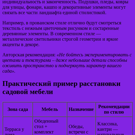
индивидуальность и законченность. Подушки, пледы, ковры
для улицы, фонари, кашпо и декоративные элементы могут
связать все части ландшафта единой стилистикой.
Например, в прованском стиле отлично будут смотреться
текстиль с нежным цветочным рисунком и состаренные
деревянные элементы. В современном стиле —
металлические светильники строгой геометрии и яркие
акценты в декоре.
Авторская рекомендация:
«Не бойтесь экспериментировать с
цветами и текстурами – даже небольшие детали способны
оживить пространство и подчеркнуть характер вашего
сада».
Практический пример расстановки
садовой мебели
Рекомендации
Зона сада
Мебель
Назначение
по стилю
Обеденный
Классика,
стол +
Обеды,
Терраса у
кантри —
комплект
встречи с
дома
натуральные