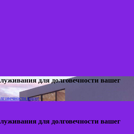
служивания для долговечности вашег
олговечности вашег
служивания для долговечности вашег