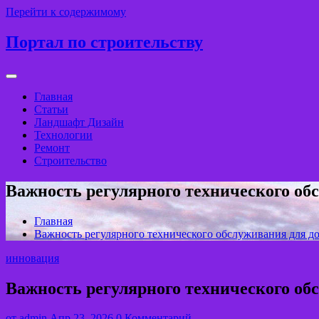
Перейти к содержимому
Портал по строительству
Главная
Статьи
Ландшафт Дизайн
Технологии
Ремонт
Строительство
Важность регулярного технического об
Главная
Важность регулярного технического обслуживания для д
инновация
Важность регулярного технического об
от
admin
Апр 23, 2026
0 Комментарий