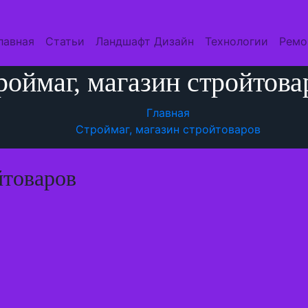
лавная
Статьи
Ландшафт Дизайн
Технологии
Ремо
роймаг, магазин стройтова
Главная
Строймаг, магазин стройтоваров
йтоваров