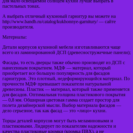
для мало освещаемой солнцем кухни лучше выбрать в
пастельных тонах.
А выбрать отличный кухонный гарнитур вы можете на
http://www.bandb.ru/catalog/kukhonnye-garnitury/ — сайте
производителя.
Материалы:
Детали корпусов кухонной мебели изготавливаются чаще
всего из ламинированной ДСП (древесностружечные панели);
Фасады, то есть дверцы также обычно производят из ДСП с
нанесенным покрытием. МДФ — материал, который
приобретает все большую популярность для фасадов
гарнитуров. Это плотный, недеформирующийся материал. По
прочности МДФ превышает показатели натуральной
древесины. Пластик — материал, который также применяется
для фасадов. Оптимальная толщина пластикового покрытия
— 0,8 мм. Обширная цветовая гамма создает простор для
полета дизайнерской мысли. Выбор материала фасадов —
дело серьезное, так как фасад — это «лицо» кухни.
Торцы деталей корпусов могут быть меламиновыми и
пластиковыми. Лидирует по показателям надежности и
качества пластиковые кромки (кромка ПВХ), а не