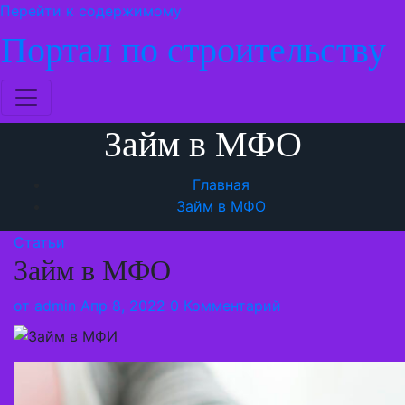
Перейти к содержимому
Портал по строительству
Займ в МФО
Главная
Займ в МФО
Статьи
Займ в МФО
от
admin
Апр 8, 2022
0 Комментарий