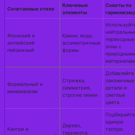
Ключевые
Советы по
Сочетаемые стили
элементы
гармонизац
Используйт
нейтральны
Японский и
Камни, вода,
переходные
английский
ассиметричные
зоны с
пейзажный
формы
природным
материалам
Добавляйте
Стрижка,
лаконичные
Формальный и
симметрия,
детали и
минимализм
строгие линии
светлые
цвета
Подбирайте
единую
Дерево,
Кантри и
теплую
терракота,