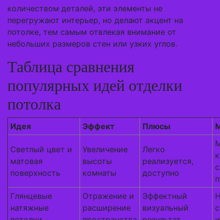
количеством деталей, эти элементы не
перегружают интерьер, но делают акцент на
потолке, тем самым отвлекая внимание от
небольших размеров стен или узких углов.
Таблица сравнения
популярных идей отделки
потолка
Идея
Эффект
Плюсы
Светлый цвет и
Увеличение
Легко
к
матовая
высоты
реализуется,
поверхность
комнаты
доступно
Глянцевые
Отражение и
Эффектный
Н
натяжные
расширение
визуальный
с
потолки
пространства
результат
и