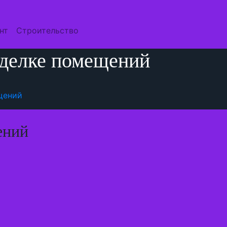
нт
Строительство
тделке помещений
щений
ений