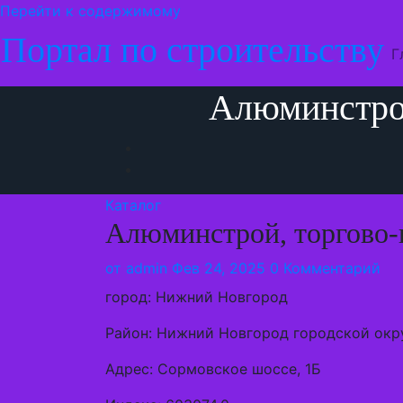
Перейти к содержимому
Портал по строительству
Г
Алюминстрой
Каталог
Алюминстрой, торгово-
от
admin
Фев 24, 2025
0 Комментарий
город: Нижний Новгород
Район: Нижний Новгород городской окр
Адрес: Сормовское шоссе, 1Б