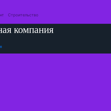
нт
Строительство
ная компания
я