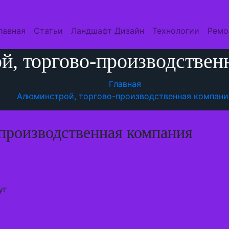
лавная
Статьи
Ландшафт Дизайн
Технологии
Ремо
, торгово-производствен
Главная
Алюминстрой, торгово-производственная компани
производственная компания
уг