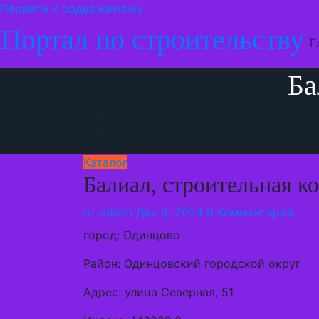
Перейти к содержимому
Портал по строительству
Г
Ба
Каталог
Балиал, строительная к
от
admin
Дек 9, 2024
0 Комментарий
город: Одинцово
Район: Одинцовский городской округ
Адрес: улица Северная, 51