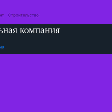
нт
Строительство
ьная компания
ия