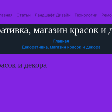
лавная
Статьи
Ландшафт Дизайн
Технологии
Ремо
ативка, магазин красок и 
Главная
Декоративка, магазин красок и декора
асок и декора