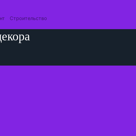
нт
Строительство
декора