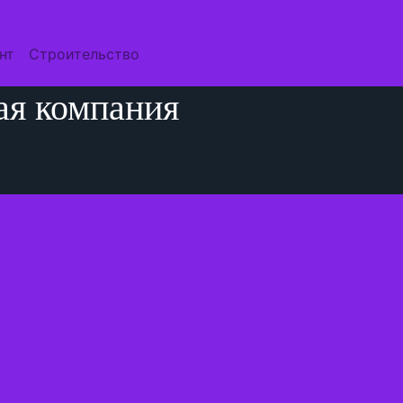
нт
Строительство
ая компания
я