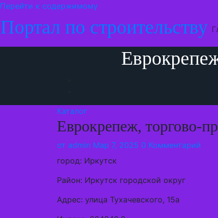
Перейти к содержимому
Портал по строительству
Г
Еврокрепеж
Каталог
Еврокрепеж, торгово-п
от
admin
Мар 7, 2025
0 Комментарий
город: Иркутск
Район: Иркутск городской округ
Адрес: улица Тухачевского, 15а