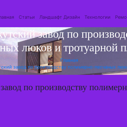
лавная
Статьи
Ландшафт Дизайн
Технологии
Ремо
кутский завод по производ
ных люков и тротуарной 
Главная
тский завод по производству полимерно-песчаных люк
 завод по производству полимер