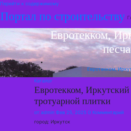
Перейти к содержимому
Портал по строительству
Г
Евротекком, Ир
песча
Евротекком, Ирку
Каталог
Евротекком, Иркутский
тротуарной плитки
от
admin
Фев 25, 2025
0 Комментарий
город: Иркутск