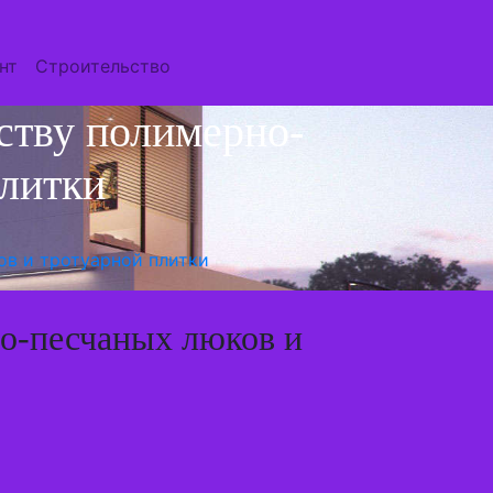
нт
Строительство
ству полимерно-
плитки
ов и тротуарной плитки
но-песчаных люков и