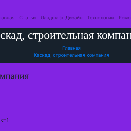
лавная
Статьи
Ландшафт Дизайн
Технологии
Ремо
скад, строительная компа
Главная
Каскад, строительная компания
омпания
 ст1