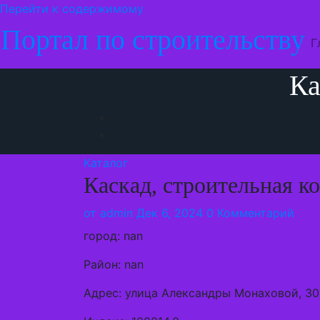
Перейти к содержимому
Портал по строительству
Г
Ка
Каталог
Каскад, строительная к
от
admin
Дек 6, 2024
0 Комментарий
город: nan
Район: nan
Адрес: улица Александры Монаховой, 30