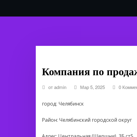
Каталог
Компания по прода
от
admin
Мар 5, 2025
0 Комме
город: Челябинск
Район: Челябинский городской округ
Адрес: Центральная (Шершни), 3Б ст5