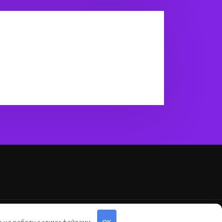
от
ThemeArile
е на работу с этими файлами.
OK