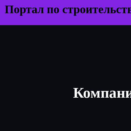
Перейти
Портал по строительст
к
содержимому
Компани