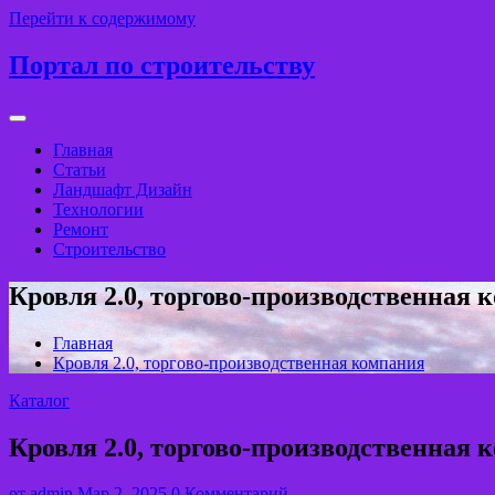
Перейти к содержимому
Портал по строительству
Главная
Статьи
Ландшафт Дизайн
Технологии
Ремонт
Строительство
Кровля 2.0, торгово-производственная 
Главная
Кровля 2.0, торгово-производственная компания
Каталог
Кровля 2.0, торгово-производственная 
от
admin
Мар 2, 2025
0 Комментарий