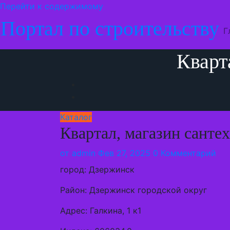
Перейти к содержимому
Портал по строительству
Г
Кварт
Каталог
Квартал, магазин санте
от
admin
Фев 27, 2025
0 Комментарий
город: Дзержинск
Район: Дзержинск городской округ
Адрес: Галкина, 1 к1