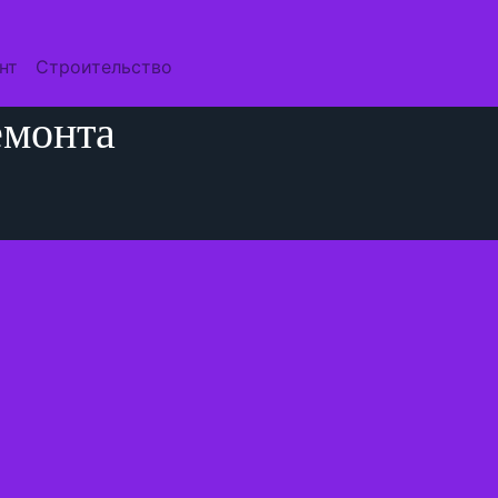
нт
Строительство
емонта