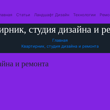
лавная
Статьи
Ландшафт Дизайн
Технологии
Ремо
ирник, студия дизайна и р
Главная
Квартирник, студия дизайна и ремонта
айна и ремонта