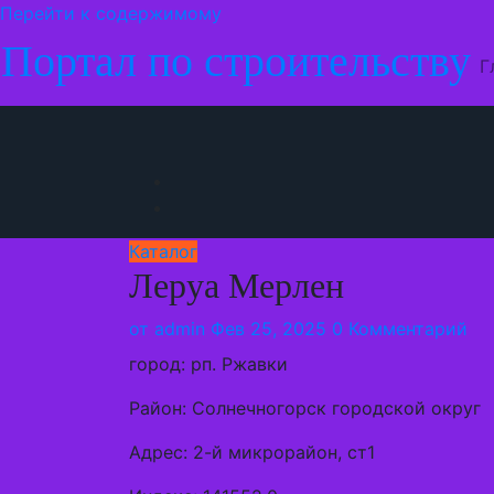
Перейти к содержимому
Портал по строительству
Г
Каталог
Леруа Мерлен
от
admin
Фев 25, 2025
0 Комментарий
город: рп. Ржавки
Район: Солнечногорск городской округ
Адрес: 2-й микрорайон, ст1