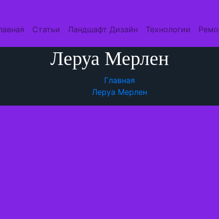
лавная
Статьи
Ландшафт Дизайн
Технологии
Ремо
Леруа Мерлен
Главная
Леруа Мерлен