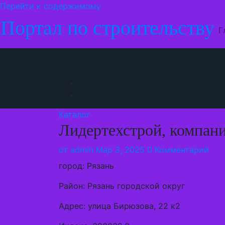
Перейти к содержимому
Портал по строительству
Г
Каталог
Лидертехстрой, компан
от
admin
Мар 3, 2025
0 Комментарий
город: Рязань
Район: Рязань городской округ
Адрес: улица Бирюзова, 22 к2