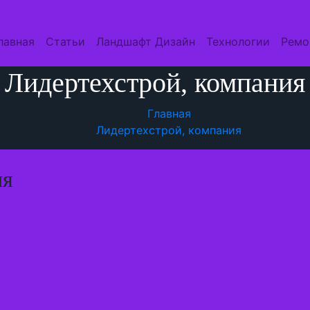
лавная
Статьи
Ландшафт Дизайн
Технологии
Ремо
Лидертехстрой, компания
Главная
Лидертехстрой, компания
ия