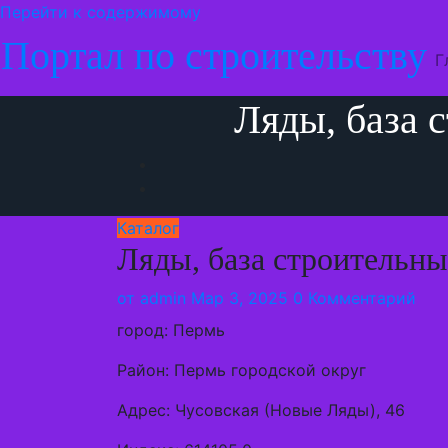
Перейти к содержимому
Портал по строительству
Г
Ляды, база 
Каталог
Ляды, база строительны
от
admin
Мар 3, 2025
0 Комментарий
город: Пермь
Район: Пермь городской округ
Адрес: Чусовская (Новые Ляды), 46