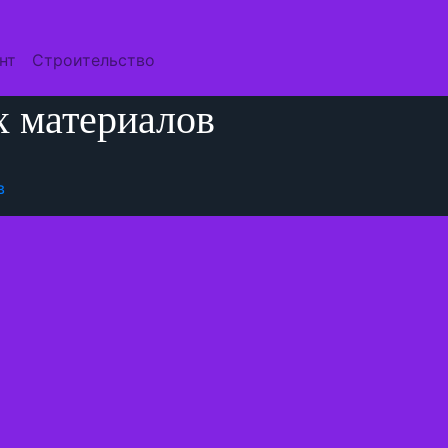
нт
Строительство
х материалов
в