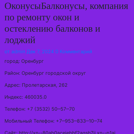
ОконусыБалконусы, компания
по ремонту окон и
остеклению балконов и
лоджий
от
admin
Дек 7, 2024
0 Комментарий
город: Оренбург
Район: Оренбург городской округ
Адрес: Пролетарская, 262
Индекс: 460035.0
Телефон: +7 (3532) 50‒57‒70
Мобильный Телефон: +7‒953‒833‒10‒74
Сайт: http://xn--80ab0acejebbf2agsh7ii.xn--p1ai