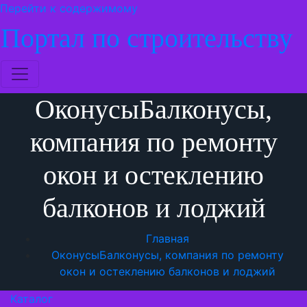
Перейти к содержимому
Портал по строительству
ОконусыБалконусы,
компания по ремонту
окон и остеклению
балконов и лоджий
Главная
ОконусыБалконусы, компания по ремонту
окон и остеклению балконов и лоджий
Каталог