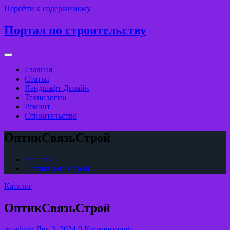
Перейти к содержимому
Портал по строительству
Главная
Статьи
Ландшафт Дизайн
Технологии
Ремонт
Строительство
ОптикСвязьСтрой
Главная
ОптикСвязьСтрой
Каталог
ОптикСвязьСтрой
от
admin
Дек 3, 2024
0 Комментарий