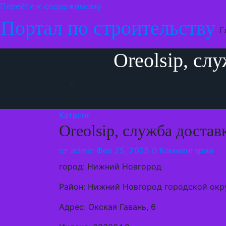
Перейти к содержимому
Портал по строительству
Г
Oreolsip, сл
Каталог
Oreolsip, служба доста
от
admin
Фев 25, 2025
0 Комментарий
город: Нижний Новгород
Район: Нижний Новгород городской окр
Адрес: Окская Гавань, 6