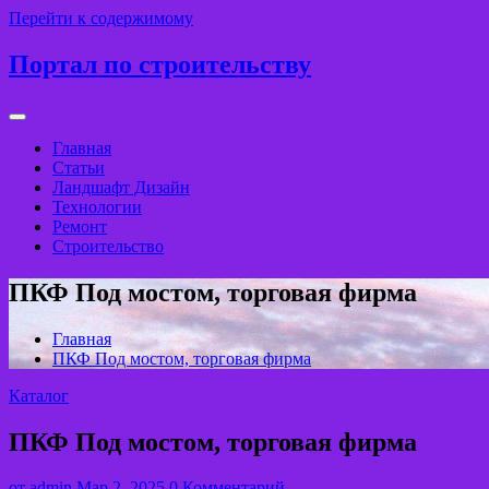
Перейти к содержимому
Портал по строительству
Главная
Статьи
Ландшафт Дизайн
Технологии
Ремонт
Строительство
ПКФ Под мостом, торговая фирма
Главная
ПКФ Под мостом, торговая фирма
Каталог
ПКФ Под мостом, торговая фирма
от
admin
Мар 2, 2025
0 Комментарий