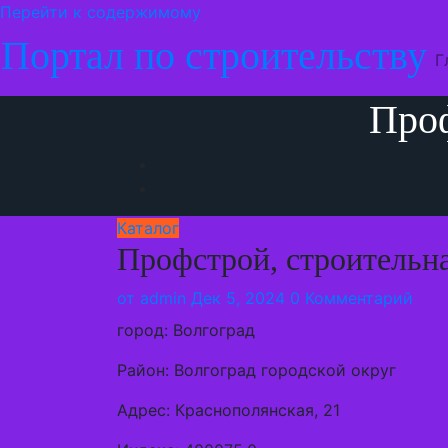
Перейти к содержимому
Портал по строительству
Г
Проф
Каталог
Профстрой, строительн
от
admin
Дек 5, 2024
0 Комментарий
город: Волгоград
Район: Волгоград городской округ
Адрес: Краснополянская, 21