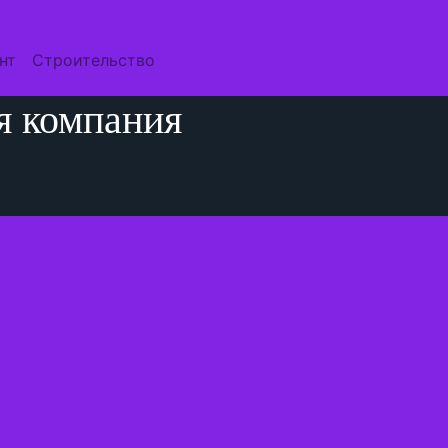
нт
Строительство
я компания