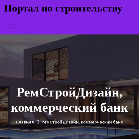
Перейти
Портал по строительству
к
содержимому
РемСтройДизайн,
коммерческий банк
Главная
РемСтройДизайн, коммерческий банк