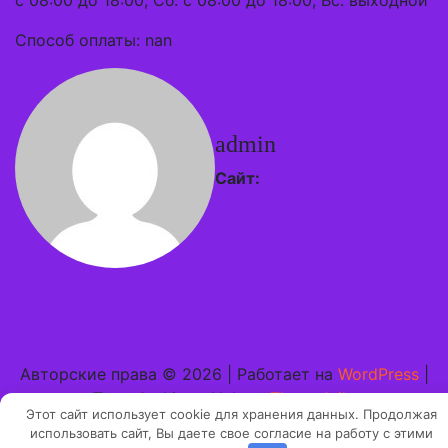
с 08:00 до 18:00, Сб: с 08:00 до 18:00, Вс: выходной
Способ оплаты: nan
admin
Сайт:
Авторские права © 2026 | Работает на
WordPress
|
Тема Architect Hub от
ThemeArile
Этот сайт использует cookie для хранения данных. Продолжая
использовать сайт, Вы даете свое согласие на работу с этими