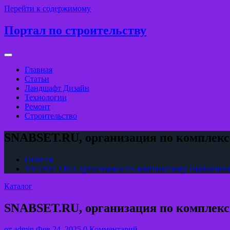
Перейти к содержимому
Портал по строительству
Главная
Статьи
Ландшафт Дизайн
Технологии
Ремонт
Строительство
SNABSET.RU, организация по комплек
Главная
SNABSET.RU, организация по комплексному снабжению
Каталог
SNABSET.RU, организация по комплек
от
admin
Фев 24, 2025
0 Комментарий