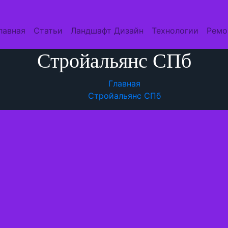
лавная
Статьи
Ландшафт Дизайн
Технологии
Ремо
Стройальянс СПб
Главная
Стройальянс СПб