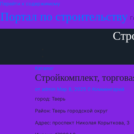
Перейти к содержимому
Портал по строительству
Г
Стр
Каталог
Стройкомплект, торгова
от
admin
Мар 8, 2025
0 Комментарий
город: Тверь
Район: Тверь городской округ
Адрес: проспект Николая Корыткова, 3