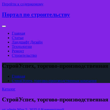
Перейти к содержимому
Портал по строительству
Главная
Статьи
Ландшафт Дизайн
Технологии
Ремонт
Строительство
СтройУспех, торгово-производственная
Главная
СтройУспех, торгово-производственная компания
Каталог
СтройУспех, торгово-производственная
от
admin
Мар 5, 2025
0 Комментарий