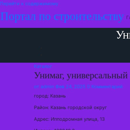
Перейти к содержимому
Портал по строительству
Г
Ун
Каталог
Унимаг, универсальный
от
admin
Фев 24, 2025
0 Комментарий
город: Казань
Район: Казань городской округ
Адрес: Ипподромная улица, 13