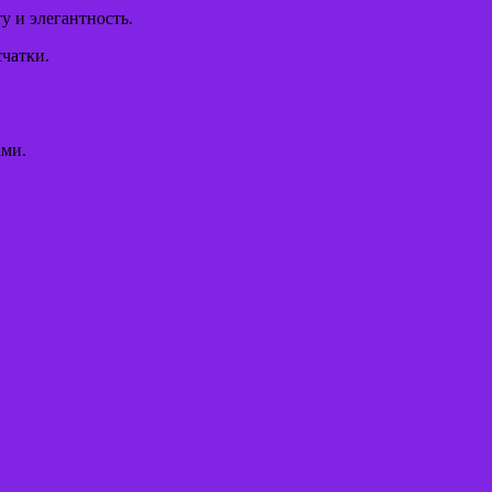
у и элегантность.
счатки.
ами.