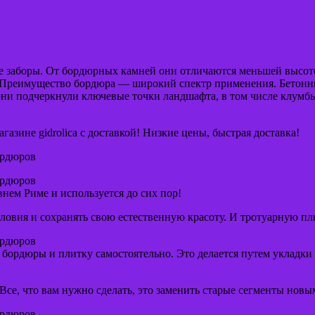
 заборы. От бордюрных камней они отличаются меньшей высото
1 м. Преимущество бордюра — широкий спектр применения. Бетон
они подчеркнули ключевые точки ландшафта, в том числе клумбы
азине gidrolica с доставкой! Низкие цены, быстрая доставка!
ордюров
ордюров
внем Риме и используется до сих пор!
овия и сохранять свою естественную красоту. И тротуарную пл
ордюров
 бордюры и плитку самостоятельно. Это делается путем укладки 
 Все, что вам нужно сделать, это заменить старые сегменты новы
ордюров