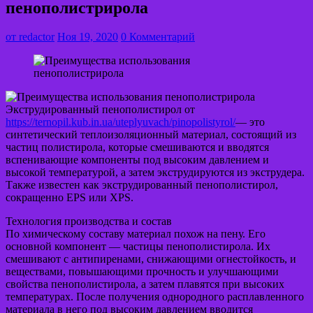
пенополистрирола
от
redactor
Ноя 19, 2020
0 Комментарий
Экструдированный пенополистирол от
https://ternopil.kub.in.ua/uteplyuvach/pinopolistyrol/
— это
синтетический теплоизоляционный материал, состоящий из
частиц полистирола, которые смешиваются и вводятся
вспенивающие компоненты под высоким давлением и
высокой температурой, а затем экструдируются из экструдера.
Также известен как экструдированный пенополистирол,
сокращенно EPS или XPS.
Технология производства и состав
По химическому составу материал похож на пену. Его
основной компонент — частицы пенополистирола. Их
смешивают с антипиренами, снижающими огнестойкость, и
веществами, повышающими прочность и улучшающими
свойства пенополистирола, а затем плавятся при высоких
температурах. После получения однородного расплавленного
материала в него под высоким давлением вводится