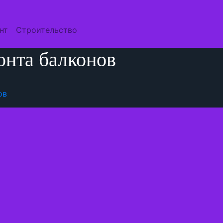
нт
Строительство
нта балконов
ов