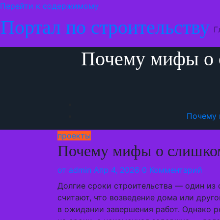
Перейти к содержимому
Портал по строительству
Г
Почему мифы о 
Почему 
проекты
Почему мифы о слишком
от
admin
Апр 4, 2026
0 Комментарий
Долгие сроки строительства — один из
считают, что возведение дома или друго
в ожидании завершения работ. Однако р