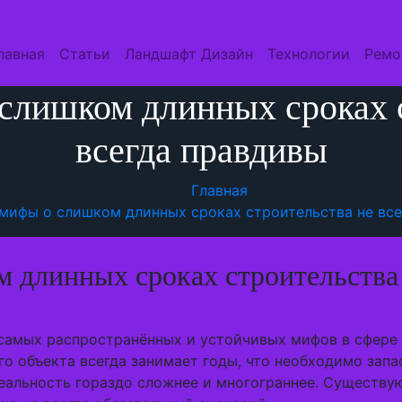
лавная
Статьи
Ландшафт Дизайн
Технологии
Ремо
слишком длинных сроках с
всегда правдивы
Главная
мифы о слишком длинных сроках строительства не все
 длинных сроках строительства 
 самых распространённых и устойчивых мифов в сфере
го объекта всегда занимает годы, что необходимо зап
еальность гораздо сложнее и многограннее. Существу