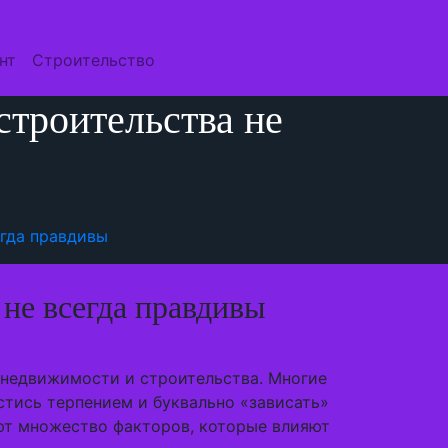
нт
Строительство
троительства не
гда правдивы
не всегда правдивы
 недвижимости и строительства. Многие
астись терпением и буквально «зависать»
ют множество факторов, которые влияют