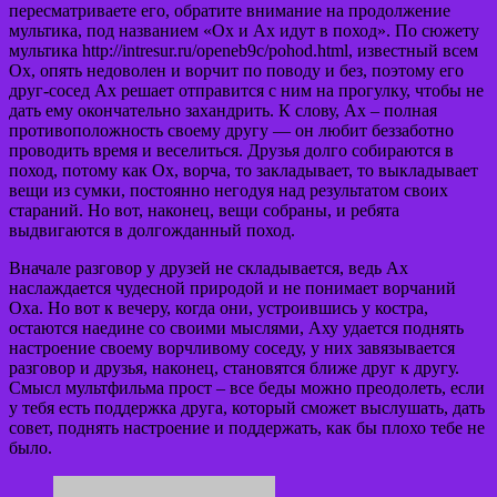
пересматриваете его, обратите внимание на продолжение
мультика, под названием «Ох и Ах идут в поход». По сюжету
мультика http://intresur.ru/openeb9c/pohod.html, известный всем
Ох, опять недоволен и ворчит по поводу и без, поэтому его
друг-сосед Ах решает отправится с ним на прогулку, чтобы не
дать ему окончательно захандрить. К слову, Ах – полная
противоположность своему другу — он любит беззаботно
проводить время и веселиться. Друзья долго собираются в
поход, потому как Ох, ворча, то закладывает, то выкладывает
вещи из сумки, постоянно негодуя над результатом своих
стараний. Но вот, наконец, вещи собраны, и ребята
выдвигаются в долгожданный поход.
Вначале разговор у друзей не складывается, ведь Ах
наслаждается чудесной природой и не понимает ворчаний
Оха. Но вот к вечеру, когда они, устроившись у костра,
остаются наедине со своими мыслями, Аху удается поднять
настроение своему ворчливому соседу, у них завязывается
разговор и друзья, наконец, становятся ближе друг к другу.
Смысл мультфильма прост – все беды можно преодолеть, если
у тебя есть поддержка друга, который сможет выслушать, дать
совет, поднять настроение и поддержать, как бы плохо тебе не
было.