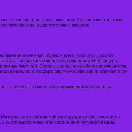
естах сколов проступает ржавчина. Но, как известно, сама
нецелесообразное и дорогостоящее решение.
абранной в нее воды. Прежде всего, этот факт добавит
фактор – покрытие из акрила гораздо приятней на ощупь,
иятных бактерий. Самое главное, при выборе производителя,
й ванны, но и комфорт. http://www.elitevann.ru отвечает всем
ия, а также легко моется без применения агрессивных
. Изготовление необходимой конструкции осуществляется за
в, а ее стоимость ниже стоимости новой чугунной ванны.