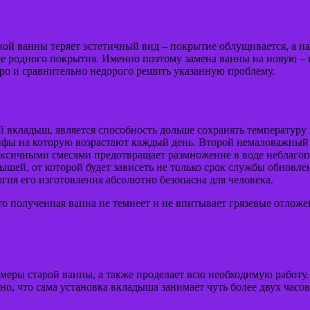
й ванны теряет эстетичный вид – покрытие облущивается, а на м
е родного покрытия. Именно поэтому замена ванны на новую – 
о и сравнительно недорого решить указанную проблему.
вкладыш, является способность дольше сохранять температуру н
рифы на которую возрастают каждый день. Второй немаловажный 
ксичными смесями предотвращает размножение в воде неблагопр
ей, от которой будет зависеть не только срок службы обновленно
гия его изготовления абсолютно безопасна для человека.
 полученная ванна не темнеет и не впитывает грязевые отложен
амеры старой ванны, а также проделает всю необходимую работу
но, что сама установка вкладыша занимает чуть более двух часо