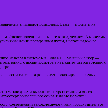
раздничному впитывают помещения. Везде — и дома, и на
дникам офисное помещение не менее важно, чем дом. А может мы
ми усилиями? Пойти проверенным путем, выбрать надежное
тенков из веера в системе RAL или NCS. Меньший выбор —
ситесь, намного проще посмотреть на палитру цветов готовых к
рьере.
количества материала (как в случае колорирование белых
стены можно даже за выходные, не тратя слишком много
 атмосферу обновленного офиса. Или это не мечта?
 просто. Современный высокотехнологичный продукт имеет все