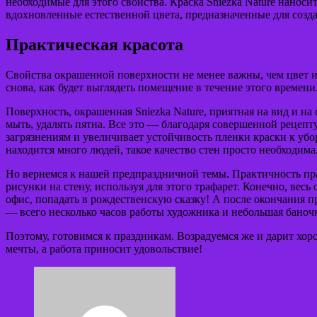
необходимые для этого свойства. Краска Sniezka Nature нанос
вдохновленные естественной цвета, предназначенные для созд
Практическая красота
Свойства окрашенной поверхности не менее важны, чем цвет и у
снова, как будет выглядеть помещение в течение этого времени
Поверхность, окрашенная Sniezka Nature, приятная на вид и н
мыть, удалять пятна. Все это — благодаря совершенной рецепту
загрязнениям и увеличивает устойчивость пленки краски к уб
находится много людей, такое качество стен просто необходима
Но вернемся к нашей предпраздничной темы. Практичность пра
рисунки на стену, используя для этого трафарет. Конечно, вес
офис, попадать в рождественскую сказку! А после окончания 
— всего несколько часов работы художника и небольшая баночк
Поэтому, готовимся к праздникам. Возрадуемся же и дарит хор
мечты, а работа приносит удовольствие!