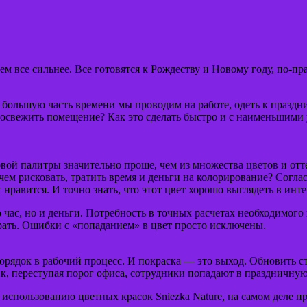
м все сильнее. Все готовятся к Рождеству и Новому году, по-п
ли большую часть времени мы проводим на работе, одеть к праз
го освежить помещение? Как это сделать быстро и с наименьши
вой палитры значительно проще, чем из множества цветов и от
ем рисковать, тратить время и деньги на колорирование? Согла
нравится. И точно знать, что этот цвет хорошо выглядеть в инте
 чаc, но и деньги. Потребность в точных расчетах необходимого 
рать. Ошибки с «попаданием» в цвет просто исключены.
порядок в рабочий процесс. И покраска — это выход. Обновить 
к, переступая порог офиса, сотрудники попадают в праздничную
к использованию цветных красок Sniezka Nature, на самом деле