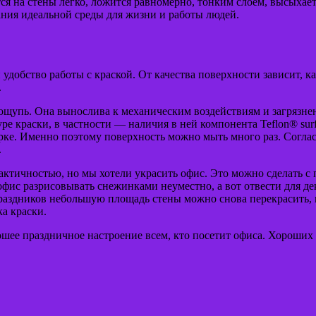
ится на стены легко, ложится равномерно, тонким слоем, высыха
ания идеальной среды для жизни и работы людей.
добство работы с краской. От качества поверхности зависит, ка
.
а ощупь. Она вынослива к механическим воздействиям и загрязне
ре краски, в частности — наличия в ней компонента Teflon® surf
орке. Именно поэтому поверхность можно мыть много раз. Согла
.
ктичностью, но мы хотели украсить офис. Это можно сделать с
ь офис разрисовывать снежинками неуместно, а вот отвести для д
праздников небольшую площадь стены можно снова перекрасить, 
а краски.
ошее праздничное настроение всем, кто посетит офиса. Хороших