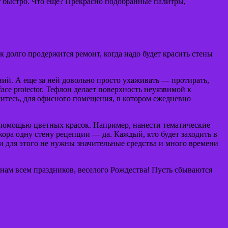
ет быстро. Что еще? Прекрасно подобранные палитры,
к долго продержится ремонт, когда надо будет красить стены
ний. А еще за ней довольно просто ухаживать — протирать,
ace protector. Тефлон делает поверхность неуязвимой к
ситесь, для офисного помещения, в котором ежедневно
 помощью цветных красок. Например, нанести тематические
екора одну стену рецепции — да. Каждый, кто будет заходить в
и для этого не нужны значительные средства и много времени
 нам всем праздников, веселого Рождества! Пусть сбываются