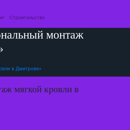
нт
Строительство
нальный монтаж
»
овли в Дмитрове»
ж мягкой кровли в