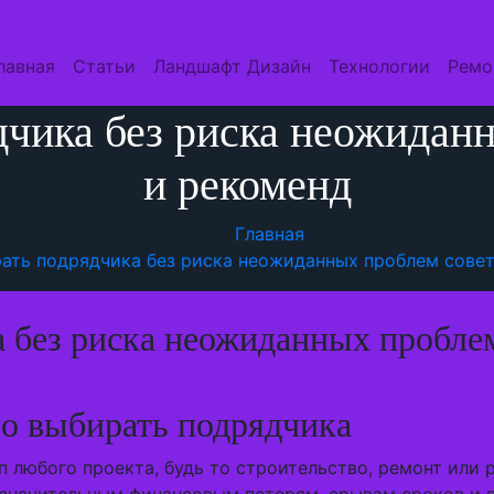
лавная
Статьи
Ландшафт Дизайн
Технологии
Ремо
дчика без риска неожидан
и рекоменд
Главная
рать подрядчика без риска неожиданных проблем сове
 без риска неожиданных пробле
о выбирать подрядчика
 любого проекта, будь то строительство, ремонт или 