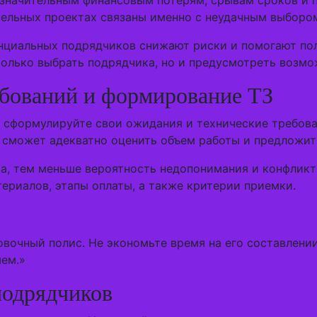
 значительным финансовым потерям, срывам сроков и 
тельных проектах связаны именно с неудачным выборо
енциальных подрядчиков снижают риски и помогают по
е только выбрать подрядчика, но и предусмотреть воз
ебований и формирование ТЗ
о сформулируйте свои ожидания и технические требова
е сможет адекватно оценить объем работы и предложи
ча, тем меньше вероятность недопонимания и конфликт
териалов, этапы оплаты, а также критерии приемки.
ховочный полис. Не экономьте время на его составлени
шем.»
подрядчиков