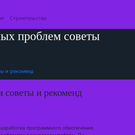
нт
Строительство
ных проблем советы
ты и рекоменд
м советы и рекоменд
разработка программного обеспечения.